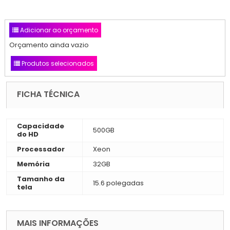
Adicionar ao orçamento
Orçamento ainda vazio
Produtos selecionados
FICHA TÉCNICA
Capacidade
500GB
do HD
Processador
Xeon
Memória
32GB
Tamanho da
15.6 polegadas
tela
MAIS INFORMAÇÕES