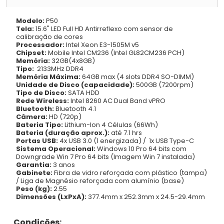
Modelo:
P50
Tela:
15.6" LED Full HD Antirreflexo com sensor de
calibração de cores
Processador:
Intel Xeon E3-1505M v5
Chipset:
Mobile Intel CM236 (Intel GL82CM236 PCH)
Memória:
32GB(4x8GB)
Tipo:
2133MHz DDR4
Memória Máxima:
64GB max (4 slots DDR4 SO-DIMM)
Unidade de Disco (capacidade):
500GB (7200rpm)
Tipo de Disco:
SATA HDD
Rede Wireless:
Intel 8260 AC Dual Band vPRO
Bluetooth:
Bluetooth 4.1
Câmera:
HD (720p)
Bateria Tipo:
Lithium-Ion 4 Células (66Wh)
Bateria (duração aprox.):
até 7.1 hrs
Portas USB:
4x USB 3.0 (1 energizada) / 1x USB Type-C
Sistema Operacional:
Windows 10 Pro 64 bits com
Downgrade Win 7 Pro 64 bits (Imagem Win 7 instalada)
Garantia:
3 anos
Gabinete:
Fibra de vidro reforçada com plástico (tampa)
/ Liga de Magnésio reforçada com alumínio (base)
Peso (kg):
2.55
Dimensões (LxPxA):
377.4mm x 252.3mm x 24.5-29.4mm
Condições: