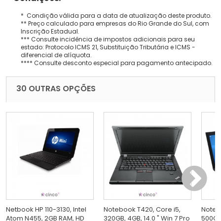
* Condição válida para a data de atualização deste produto.
** Preço calculado para empresas do Rio Grande do Sul, com
Inscrição Estadual.
*** Consulte incidência de impostos adicionais para seu
estado: Protocolo ICMS 21, Substituição Tributária e ICMS -
diferencial de alíquota.
**** Consulte desconto especial para pagamento antecipado.
30 OUTRAS OPÇÕES
Netbook HP 110-3130, Intel
Notebook T420, Core i5,
Noteb
Atom N455, 2GB RAM, HD
320GB, 4GB, 14.0 " Win 7 Pro
500GB,