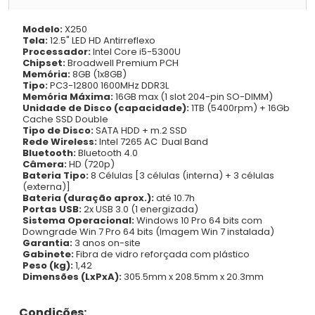
Modelo:
X250
Tela:
12.5" LED HD Antirreflexo
Processador:
Intel Core i5-5300U
Chipset:
Broadwell Premium PCH
Memória:
8GB (1x8GB)
Tipo:
PC3-12800 1600MHz DDR3L
Memória Máxima:
16GB max (1 slot 204-pin SO-DIMM)
Unidade de Disco (capacidade):
1TB (5400rpm) + 16Gb
Cache SSD Double
Tipo de Disco:
SATA HDD + m.2 SSD
Rede Wireless:
Intel 7265 AC Dual Band
Bluetooth:
Bluetooth 4.0
Câmera:
HD (720p)
Bateria Tipo:
8 Células [3 células (interna) + 3 células
(externa)]
Bateria (duração aprox.):
até 10.7h
Portas USB:
2x USB 3.0 (1 energizada)
Sistema Operacional:
Windows 10 Pro 64 bits com
Downgrade Win 7 Pro 64 bits (Imagem Win 7 instalada)
Garantia:
3 anos on-site
Gabinete:
Fibra de vidro reforçada com plástico
Peso (kg):
1,42
Dimensões (LxPxA):
305.5mm x 208.5mm x 20.3mm
Condições: