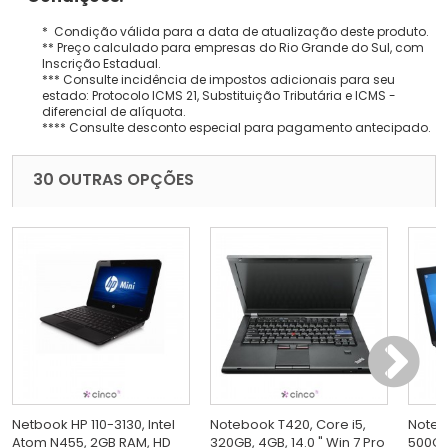
* Condição válida para a data de atualização deste produto.
** Preço calculado para empresas do Rio Grande do Sul, com
Inscrição Estadual.
*** Consulte incidência de impostos adicionais para seu
estado: Protocolo ICMS 21, Substituição Tributária e ICMS -
diferencial de alíquota.
**** Consulte desconto especial para pagamento antecipado.
30 OUTRAS OPÇÕES
Netbook HP 110-3130, Intel
Notebook T420, Core i5,
Noteb
Atom N455, 2GB RAM, HD
320GB, 4GB, 14.0 " Win 7 Pro
500GB,