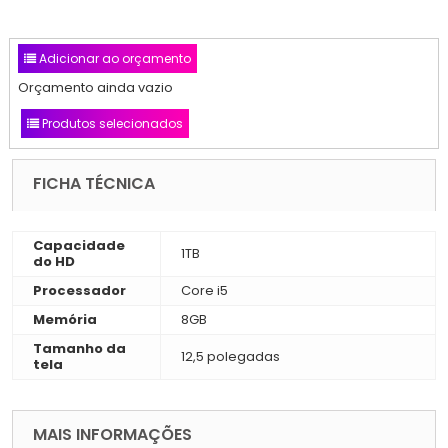
Adicionar ao orçamento
Orçamento ainda vazio
Produtos selecionados
FICHA TÉCNICA
Capacidade
1TB
do HD
Processador
Core i5
Memória
8GB
Tamanho da
12,5 polegadas
tela
MAIS INFORMAÇÕES