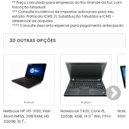
** Preço calculado para empresas do Rio Grande do Sul, com
Inscrição Estadual.
*** Consulte incidência de impostos adicionais para seu
estado: Protocolo ICMS 21, Substituição Tributária e ICMS -
diferencial de alíquota.
**** Consulte desconto especial para pagamento antecipado.
30 OUTRAS OPÇÕES
Netbook HP 110-3130, Intel
Notebook T420, Core i5,
Noteb
Atom N455, 2GB RAM, HD
320GB, 4GB, 14.0 " Win 7 Pro
500GB,
320GB, 10.1",...