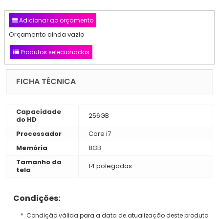
Adicionar ao orçamento
Orçamento ainda vazio
Produtos selecionados
FICHA TÉCNICA
Capacidade
256GB
do HD
Processador
Core i7
Memória
8GB
Tamanho da
14 polegadas
tela
Condições:
* Condição válida para a data de atualização deste produto.