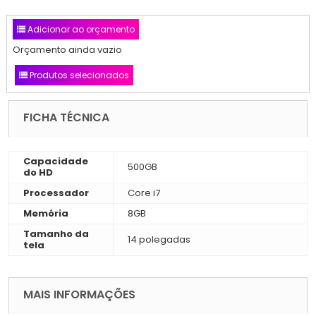
Adicionar ao orçamento
Orçamento ainda vazio
Produtos selecionados
FICHA TÉCNICA
Capacidade
500GB
do HD
Processador
Core i7
Memória
8GB
Tamanho da
14 polegadas
tela
MAIS INFORMAÇÕES