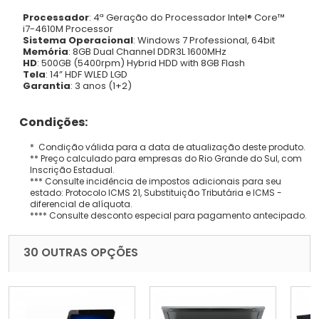
Processador
: 4ª Geração do Processador Intel® Core™
i7-4610M Processor
Sistema Operacional
: Windows 7 Professional, 64bit
Memória
: 8GB Dual Channel DDR3L 1600MHz
HD
: 500GB (5400rpm) Hybrid HDD with 8GB Flash
Tela
: 14” HDF WLED LGD
Garantia
: 3 anos (1+2)
Condições:
* Condição válida para a data de atualização deste produto.
** Preço calculado para empresas do Rio Grande do Sul, com
Inscrição Estadual.
*** Consulte incidência de impostos adicionais para seu
estado: Protocolo ICMS 21, Substituição Tributária e ICMS -
diferencial de alíquota.
**** Consulte desconto especial para pagamento antecipado.
30 OUTRAS OPÇÕES