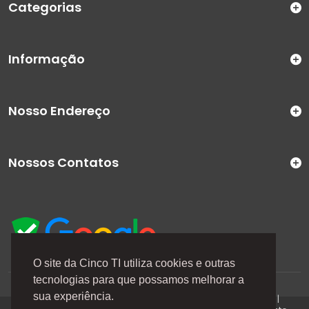
Categorias
Informação
Nosso Endereço
Nossos Contatos
O site da Cinco TI utiliza cookies e outras
tecnologias para que possamos melhorar a
A Cinco TI (5TI) é uma marca registrada de CINCO TI
sua experiência.
COMERCIO E SERVICOS LTDA | CNPJ: 08.307.867/0001-04 |