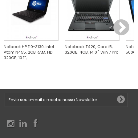
Netbook HP 110-3130, Intel
Notebook T420, Core i5,
Noteb
Atom N455, 2GB RAM, HD
320GB, 4GB, 14.0 " Win 7 Pro
500GB,
320GB, 10.1",...