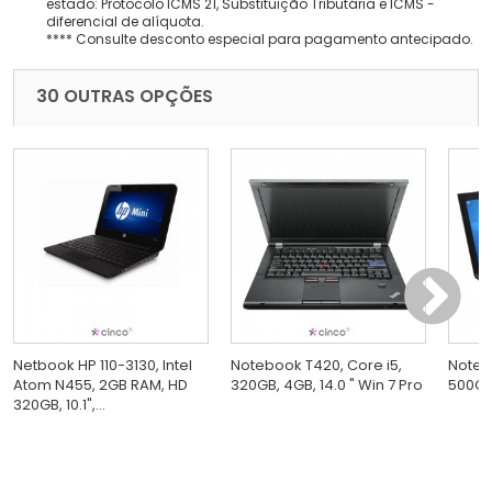
estado: Protocolo ICMS 21, Substituição Tributária e ICMS -
diferencial de alíquota.
**** Consulte desconto especial para pagamento antecipado.
30 OUTRAS OPÇÕES
Netbook HP 110-3130, Intel
Notebook T420, Core i5,
Noteb
Atom N455, 2GB RAM, HD
320GB, 4GB, 14.0 " Win 7 Pro
500GB,
320GB, 10.1",...