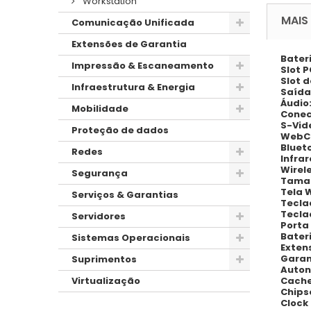
Workstation
MAIS
Comunicação Unificada
Extensões de Garantia
Bater
Impressão & Escaneamento
Slot P
Slot 
Infraestrutura & Energia
Saída
Áudio
Mobilidade
Conec
S-Vid
Proteção de dados
WebC
Bluet
Redes
Infra
Wirel
Segurança
Taman
Tela 
Serviços & Garantias
Tecla
Tecla
Servidores
Porta
Bater
Sistemas Operacionais
Exten
Garan
Suprimentos
Auton
Cache
Virtualização
Chips
Clock