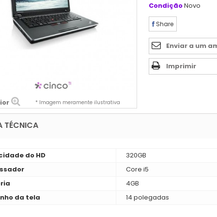
Condição
Novo
Share
Enviar a um a
Imprimir
ior
* Imagem meramente ilustrativa
A TÉCNICA
idade do HD
320GB
ssador
Core i5
ria
4GB
ho da tela
14 polegadas