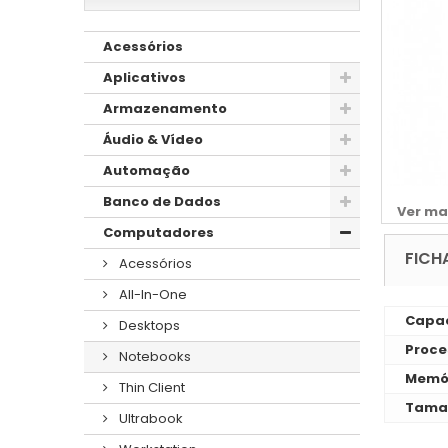
Acessórios
Aplicativos
Armazenamento
Áudio & Vídeo
Automação
Banco de Dados
Ver ma
Computadores
FICH
Acessórios
All-In-One
Capac
Desktops
Proce
Notebooks
Memó
Thin Client
Taman
Ultrabook