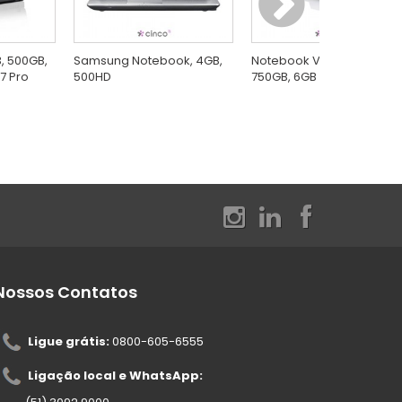
, 500GB,
Samsung Notebook, 4GB,
Notebook Vaio, Core I7,
 7 Pro
500HD
750GB, 6GB , 15,5"
Nossos Contatos
Ligue grátis:
0800-605-6555
Ligação local e WhatsApp: