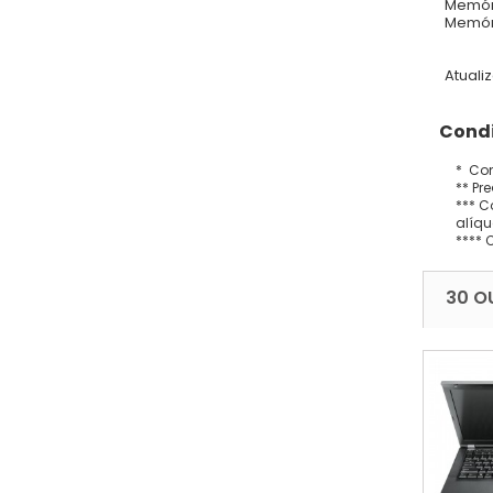
Memór
Memór
Atuali
Condi
* Con
** Pr
*** C
alíqu
**** 
30 O