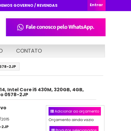
Entrar
DEMOS GOVERNO / REVENDAS
O
CONTATO
0578-2JP
4, Intel Core i5 430M, 320GB, 4GB,
Pro 0578-2JP
ovo
Adicionar ao orçamento
/2015
Orçamento ainda vazio
-2JP
Produtos selecionados