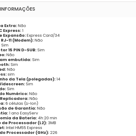
 INFORMAÇÕES
ia Extra:
Não
C Express:
1
de Expansão:
Express Card/34
 RJ-11 (Modem):
Não
:
Sim
tor 15 PIN D-SUB:
Sim
eo:
Não
am embutida:
Sim
ooth:
Sim
red:
Não
ess:
sim
ho da Tela (polegadas):
14
Widescreen:
Sim
do:
Sim
do Numérico:
Não
 Replicadora:
Não
ia:
6 células (Li-Ion)
são de Garantia:
Não
tia:
1 ano EasyServ
omia da Bateria:
4h:20 min
 de Processador (L2):
3MB
et:
Intel HM55 Express
 do Processador (GHz):
226