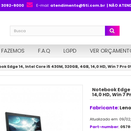
) 3092-9000
E-mail:
atendimento@5ti.com.br
| NÃO ATEN
 FAZEMOS
F.A.Q
LGPD
VER ORÇAMENT
ok Edge 14, Intel Core i5 430M, 320GB, 4GB, 14,0 HD, Win 7 Pro 
Notebook Edge 1
14,0 HD, Win 7 
Fabricante:
Len
Atualizado em: 09/02
Part-number:
0578