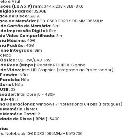
reto e Azul
sões (L x A x P) mm:
344 x 233 x 31,8-37,0
 Rígido Padrão:
320GB
face de Disco:
SATA
face de Memória:
PC3-8500 DDR3 SODIMM 1066MHz
r de Cartão de Memória:
Sim
 de Impressão Digital:
Sim
de Video Compartilhada:
Sim
ia Máxima:
4GB
ia Padrão:
4GB
fone Integrado:
Sim
e:
Não
 Óptica:
CD-RW/DVD-RW
 de Rede (Mbps):
Realtek RTL8111DL Gigabit
 de Vídeo:
Intel HD Graphics (Integrado ao Processador)
Firewire:
Não
 Paralela:
Não
Serial:
Não
 USB:
03
ssador:
Intel Core i5 - 430M
 RJ-45:
1
ma Operacional:
Windows 7 Professional 64 bits (Português)
de Memória Livre:
0
de Memória Total:
2
dade de Disco ( RPM ):
5400
rias
a Notebook 1GB DDR3 1066MHz - 55Y3706