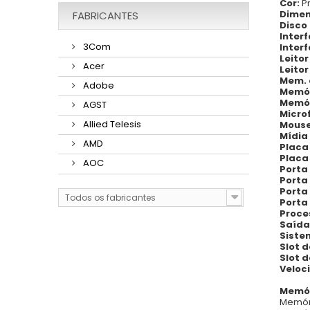
Cor:
P
Dimen
FABRICANTES
Disco
Inter
3Com
Inter
Leito
Acer
Leitor
Mem. 
Adobe
Memór
Memór
AGST
Micro
Allied Telesis
Mous
Mídia
AMD
Placa
Placa
AOC
Porta 
Porta
Porta 
Todos os fabricantes
Porta
Proce
Saída
Siste
Slot 
Slot 
Veloci
Memó
Memóri