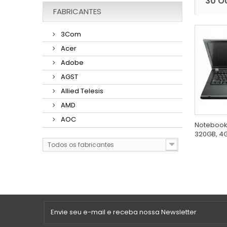
30 O
FABRICANTES
3Com
Acer
Adobe
AGST
Allied Telesis
AMD
AOC
Notebook 
320GB, 4GB
Todos os fabricantes