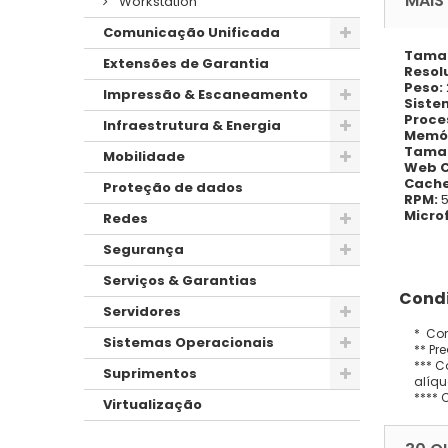
MAIS
Workstation
Comunicação Unificada
Taman
Extensões de Garantia
Resol
Peso:
Impressão & Escaneamento
Siste
Proce
Infraestrutura & Energia
Memó
Taman
Mobilidade
Web 
Cache
Proteção de dados
RPM:
Micro
Redes
Segurança
Serviços & Garantias
Condi
Servidores
* Con
Sistemas Operacionais
** Pr
*** C
Suprimentos
alíqu
**** 
Virtualização