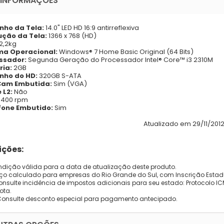
 INFORMAÇÕES
ho da Tela:
14.0" LED HD 16:9 antirreflexiva
ução da Tela:
1366 x 768 (HD)
2,2kg
ma Operacional:
Windows® 7 Home Basic Original (64 Bits)
ssador:
Segunda Geração do Processador Intel® Core™ i3 2310M
ria:
2GB
ho do HD:
320GB S-ATA
Cam Embutida:
Sim (VGA)
 L2:
Não
5400 rpm
fone Embutido:
Sim
Atualizado em 29/11/2012
ções:
dição válida para a data de atualização deste produto.
eço calculado para empresas do Rio Grande do Sul, com Inscrição Estad
onsulte incidência de impostos adicionais para seu estado: Protocolo ICMS
ota.
Consulte desconto especial para pagamento antecipado.