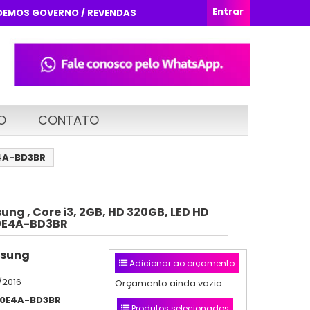
Entrar
DEMOS GOVERNO / REVENDAS
O
CONTATO
E4A-BD3BR
ng , Core i3, 2GB, HD 320GB, LED HD
00E4A-BD3BR
sung
Adicionar ao orçamento
/2016
Orçamento ainda vazio
0E4A-BD3BR
Produtos selecionados