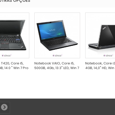
UTRAS OPÇÕES
T420, Core i5,
Notebook VAIO, Core i5,
Notebook, Core i3
, 14.0 " Win 7 Pro
500GB, 4Gb, 13.3" LED, Win 7
4GB, 14,0" HD, Win