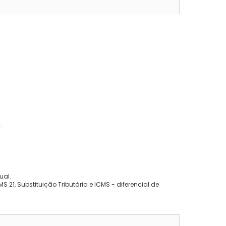
.
ual.
 21, Substituição Tributária e ICMS - diferencial de