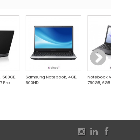
, 500GB,
Samsung Notebook, 4GB,
Notebook Vaio, Core I7,
 7 Pro
500HD
750GB, 6GB , 15,5"