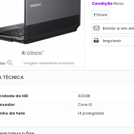
Condição
Novo
Share
Enviar a um a
Imprimir
ior
* Imagem meramente ilustrativa
A TÉCNICA
idade do HD
320GB
ssador
Core i3
ho da tela
14 polegadas