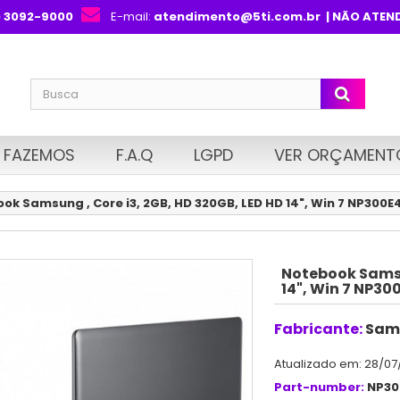
) 3092-9000
E-mail:
atendimento@5ti.com.br
| NÃO ATEN
 FAZEMOS
F.A.Q
LGPD
VER ORÇAMENT
ok Samsung , Core i3, 2GB, HD 320GB, LED HD 14", Win 7 NP300
Notebook Samsu
14", Win 7 NP3
Fabricante:
Sam
Atualizado em: 28/07
Part-number:
NP30