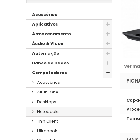
Acessórios
Aplicativos
Armazenamento
Áudio & Vídeo
Automação
Banco de Dados
Ver ma
Computadores
FICH
Acessórios
All-In-One
Capac
Desktops
Proce
Notebooks
Taman
Thin Client
Ultrabook