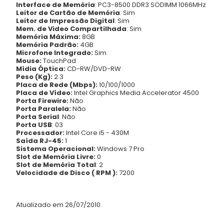
Interface de Memória
: PC3-8500 DDR3 SODIMM 1066MHz
Leitor de Cartão de Memória
: Sim
Leitor de Impressão Digital
: Sim
Mem. de Video Compartilhada
: Sim
Memória Máxima:
8GB
Memória Padrão:
4GB
Microfone Integrado:
Sim
Mouse:
TouchPad
Mídia Óptica:
CD-RW/DVD-RW
Peso (Kg):
2.3
Placa de Rede (Mbps):
10/100/1000
Placa de Vídeo:
Intel Graphics Media Accelerator 4500
Porta Firewire:
Não
Porta Paralela:
Não
Porta Serial
: Não
Porta USB
: 03
Processador:
Intel Core i5 - 430M
Saída RJ-45:
1
Sistema Operacional:
Windows 7 Pro
Slot de Memória Livre:
0
Slot de Memória Total
: 2
Velocidade de Disco ( RPM ):
7200
Atualizado em 26/07/2010.