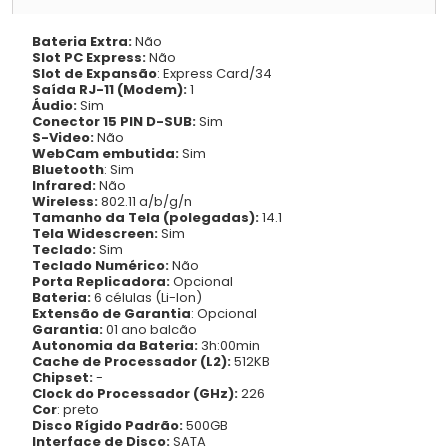
Bateria Extra:
Não
Slot PC Express:
Não
Slot de Expansão
: Express Card/34
Saída RJ-11 (Modem):
1
Áudio:
Sim
Conector 15 PIN D-SUB:
Sim
S-Video:
Não
WebCam embutida:
Sim
Bluetooth
: Sim
Infrared:
Não
Wireless:
802.11 a/b/g/n
Tamanho da Tela (polegadas):
14.1
Tela Widescreen:
Sim
Teclado:
Sim
Teclado Numérico:
Não
Porta Replicadora:
Opcional
Bateria:
6 células (Li-Ion)
Extensão de Garantia
: Opcional
Garantia:
01 ano balcão
Autonomia da Bateria:
3h:00min
Cache de Processador (L2):
512KB
Chipset:
-
Clock do Processador (GHz):
226
Cor
: preto
Disco Rígido Padrão:
500GB
Interface de Disco:
SATA