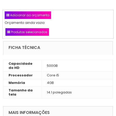
Adicionar ao orçamento
Orçamento ainda vazio
Produtos selecionados
FICHA TÉCNICA
Capacidade
500GB
do HD
Processador
Core i5
Memória
4GB
Tamanho da
14.1 polegadas
tela
MAIS INFORMAÇÕES