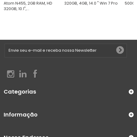
Atom N455, 2GB RAM, HD
320GB, 4GB, 14.0 " Win 7 Pro
500GB,
320GB, 10.1",...
Categorias
Informação