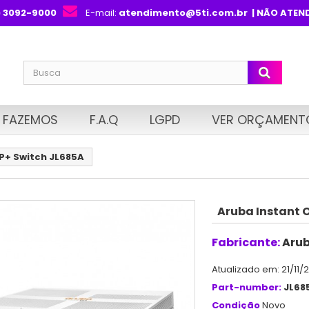
) 3092-9000
E-mail:
atendimento@5ti.com.br
| NÃO ATEN
 FAZEMOS
F.A.Q
LGPD
VER ORÇAMENT
P+ Switch JL685A
Aruba Instant 
Fabricante:
Aru
Atualizado em: 21/11/
Part-number:
JL68
Condição
Novo