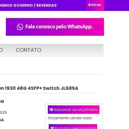
Entrar
DEMOS GOVERNO / REVENDAS
O
CONTATO
On 1930 48G 4SFP+ Switch JL685A
ba
Adicionar ao orçamento
2025
Orçamento ainda vazio
5A
Produtos selecionados