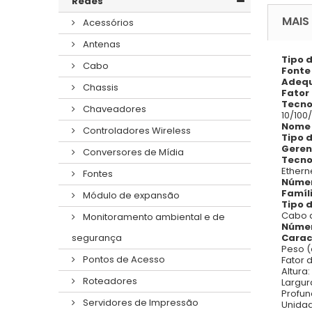
Redes
MAIS
Acessórios
Antenas
Tipo 
Cabo
Fonte
Adeq
Chassis
Fator
Tecno
Chaveadores
10/100
Nome 
Controladores Wireless
Tipo 
Geren
Conversores de Mídia
Tecno
Ethern
Fontes
Númer
Famíl
Módulo de expansão
Tipo 
Cabo 
Monitoramento ambiental e de
Númer
segurança
Carac
Peso (
Pontos de Acesso
Fator 
Altura
Roteadores
Largu
Profu
Servidores de Impressão
Unidad