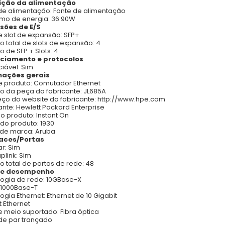
ição da alimentação
de alimentação: Fonte de alimentação
mo de energia: 36.90W
sões de E/S
e slot de expansão: SFP+
 total de slots de expansão: 4
 de SFP + Slots: 4
ciamento e protocolos
iável: Sim
mações gerais
e produto: Comutador Ethernet
 da peça do fabricante: JL685A
ço do website do fabricante: http://www.hpe.com
ante: Hewlett Packard Enterprise
do produto: Instant On
 do produto: 1930
de marca: Aruba
faces/Portas
r: Sim
plink: Sim
 total de portas de rede: 48
 e desempenho
ogia de rede: 10GBase-X
/1000Base-T
ogia Ethernet: Ethernet de 10 Gigabit
t Ethernet
e meio suportado: Fibra óptica
de par trançado