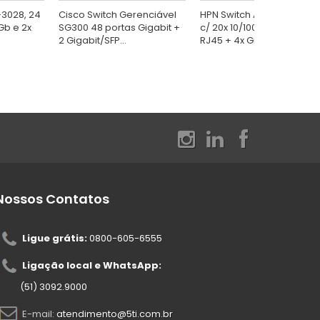
-3028, 24
Cisco Switch Gerenciável
HPN Switch A5120-24G-EI
1Gb e 2x
SG300 48 portas Gigabit +
c/ 20x 10/100/1000Mbps
2 Gigabit/SFP...
RJ45 + 4x Gigabit...
Nossos Contatos
Ligue grátis:
0800-605-6555
Ligação local e WhatsApp:
(51) 3092.9000
E-mail:
atendimento@5ti.com.br