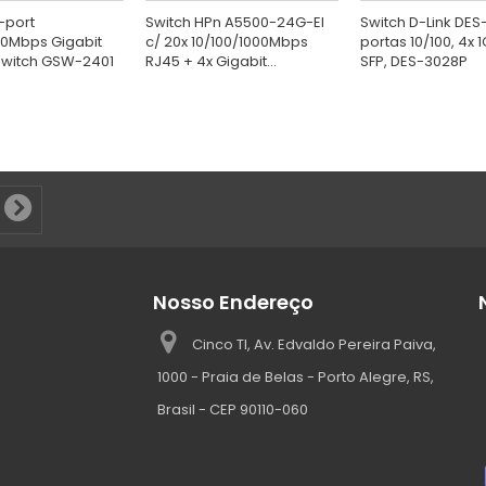
-port
Switch HPn A5500-24G-EI
Switch D-Link DES
00Mbps Gigabit
c/ 20x 10/100/1000Mbps
portas 10/100, 4x 
Switch GSW-2401
RJ45 + 4x Gigabit...
SFP, DES-3028P
Nosso Endereço
Cinco TI, Av. Edvaldo Pereira Paiva,
1000 - Praia de Belas - Porto Alegre, RS,
Brasil - CEP 90110-060