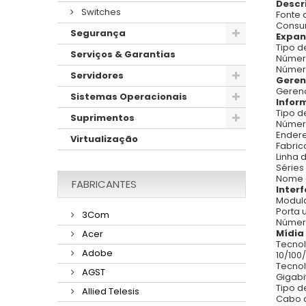
Descr
Switches
Fonte 
Consu
Segurança
Expan
Tipo d
Serviços & Garantias
Número
Número
Servidores
Geren
Gerenc
Sistemas Operacionais
Infor
Tipo d
Suprimentos
Número
Endere
Virtualização
Fabric
Linha 
Séries
Nome 
FABRICANTES
Inter
Modula
Porta u
3Com
Número
Mídia
Acer
Tecnol
Adobe
10/100
Tecnol
AGST
Gigabi
Tipo d
Allied Telesis
Cabo 