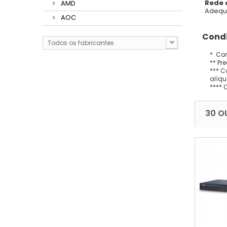
Rede 
AMD
Adequ
AOC
Condi
Todos os fabricantes
* Con
** Pr
*** C
alíqu
**** 
30 O