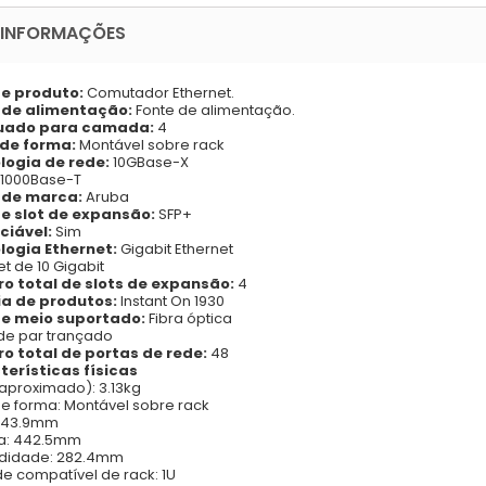
 INFORMAÇÕES
de produto:
Comutador Ethernet.
 de alimentação:
Fonte de alimentação.
uado para camada:
4
 de forma:
Montável sobre rack
logia de rede:
10GBase-X
/1000Base-T
de marca:
Aruba
de slot de expansão:
SFP+
ciável:
Sim
logia Ethernet:
Gigabit Ethernet
et de 10 Gigabit
o total de slots de expansão:
4
ia de produtos:
Instant On 1930
de meio suportado:
Fibra óptica
de par trançado
o total de portas de rede:
48
terísticas físicas
aproximado): 3.13kg
de forma: Montável sobre rack
: 43.9mm
ra: 442.5mm
ndidade: 282.4mm
e compatível de rack: 1U