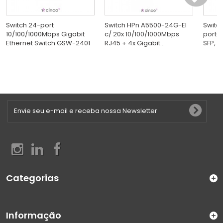
Switch 24-port
Switch HPn A5500-24G-EI
Switch
10/100/1000Mbps Gigabit
c/ 20x 10/100/1000Mbps
portas
Ethernet Switch GSW-2401
RJ45 + 4x Gigabit...
SFP, 
Categorias
Informação