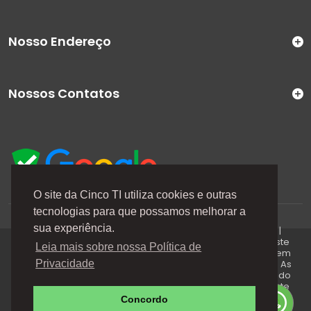
Nosso Endereço
Nossos Contatos
O site da Cinco TI utiliza cookies e outras
tecnologias para que possamos melhorar a
A Cinco TI (5TI) é uma marca registrada de CINCO TI
sua experiência.
COMERCIO E SERVICOS LTDA | CNPJ: 08.307.867/0001-04 |
Todos os direitos reservados. Os preços anunciados neste
Leia mais sobre nossa Política de
site ou via e-mails promocionais podem ser alterados sem
prévio aviso. A 5TI não é responsável por erros descritos. As
Privacidade
fotos contidas nessa página são meramente ilustrativas do
produto e podem variar de acordo com o fornecedor/lote
do fabricante. Este site trabalha 100% em criptografia SSL.
Concordo