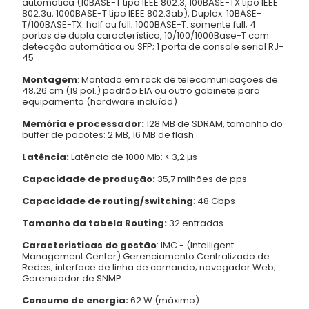
automática (10BASE-T tipo IEEE 802.3, 100BASE-TX tipo IEEE
802.3u, 1000BASE-T tipo IEEE 802.3ab), Duplex: 10BASE-
T/100BASE-TX: half ou full; 1000BASE-T: somente full; 4
portas de dupla característica, 10/100/1000Base-T com
detecção automática ou SFP; 1 porta de console serial RJ-
45
Montagem
: Montado em rack de telecomunicações de
48,26 cm (19 pol.) padrão EIA ou outro gabinete para
equipamento (hardware incluído)
Memória e processador:
128 MB de SDRAM, tamanho do
buffer de pacotes: 2 MB, 16 MB de flash
Latência:
Latência de 1000 Mb: < 3,2 µs
Capacidade de produção:
35,7 milhões de pps
Capacidade de routing/switching
: 48 Gbps
Tamanho da tabela Routing:
32 entradas
Caracteristicas de gestão
: IMC - (Intelligent
Management Center) Gerenciamento Centralizado de
Redes; interface de linha de comando; navegador Web;
Gerenciador de SNMP
Consumo de energia:
62 W (máximo)