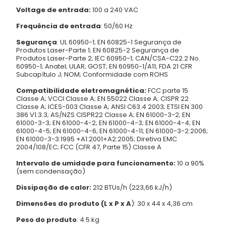
Voltage de entrada:
100 a 240 VAC
Frequência de entrada
: 50/60 Hz
Segurança
: UL 60950-1; EN 60825-1 Segurança de
Produtos Laser-Parte 1; EN 60825-2 Segurança de
Produtos Laser-Parte 2; IEC 60950-1; CAN/CSA-C22.2 No.
60950-1; Anatel; ULAR; GOST; EN 60950-1/A11; FDA 21 CFR
Subcapítulo J; NOM; Conformidade com ROHS
Compatibilidade eletromagnética:
FCC parte 15
Classe A; VCCI Classe A; EN 55022 Classe A; CISPR 22
Classe A; ICES-003 Classe A; ANSI C63.4 2003; ETSI EN 300
386 V1.3.3; AS/NZS CISPR22 Classe A; EN 61000-3-2; EN
61000-3-3; EN 61000-4-2; EN 61000-4-3; EN 61000-4-4; EN
61000-4-5; EN 61000-4-6; EN 61000-4-11; EN 61000-3-2:2006;
EN 61000-3-3:1995 +A1:2001+A2:2005; Diretiva EMC
2004/108/EC; FCC (CFR 47, Parte 15) Classe A
Intervalo de umidade para funcionamento:
10 a 90%
(sem condensação)
Dissipação de calor:
212 BTUs/h (223,66 kJ/h)
Dimensões do produto (L x P x A
): 30 x 44 x 4,36 cm
Peso do produto
: 4.5 kg