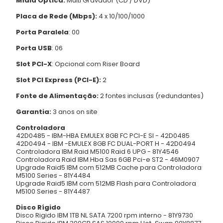
Mídia Óptica:
Multi Gravador (CD / DVD)
Placa de Rede (Mbps):
4 x 10/100/1000
Porta Paralela
: 00
Porta USB
: 06
Slot PCI-X
: Opcional com Riser Board
Slot PCI Express (PCI-E):
2
Fonte de Alimentação:
2 fontes inclusas (redundantes)
Garantia:
3 anos on site
Controladora
42D0485 - IBM-HBA EMULEX 8GB FC PCI-E SI - 42D0485
42D0494 - IBM -EMULEX 8GB FC DUAL-PORT H - 42D0494
Controladora IBM Raid M5100 Raid 6 UPG - 81Y4546
Controladora Raid IBM Hba Sas 6GB Pci-e ST2 - 46M0907
Upgrade Raid5 IBM com 512MB Cache para Controladora
M5100 Series - 81Y4484
Upgrade Raid5 IBM com 512MB Flash para Controladora
M5100 Series - 81Y4487
Disco Rígido
Disco Rigido IBM 1TB NL SATA 7200 rpm interno - 81Y9730