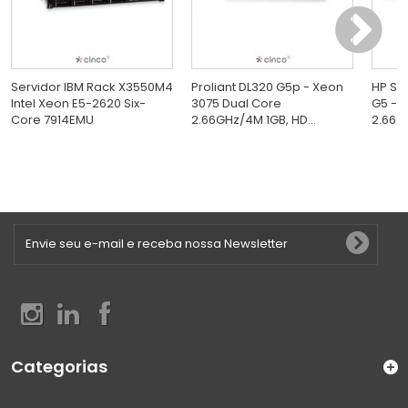
Servidor IBM Rack X3550M4
Proliant DL320 G5p - Xeon
HP Ser
Intel Xeon E5-2620 Six-
3075 Dual Core
G5 - 
Core 7914EMU
2.66GHz/4M 1GB, HD...
2.66GH
Categorias