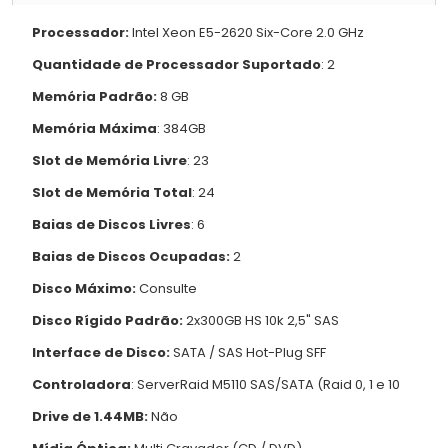
Processador:
Intel Xeon E5-2620 Six-Core 2.0 GHz
Quantidade de Processador Suportado
: 2
Memória Padrão:
8 GB
Memória Máxima
: 384GB
Slot de Memória Livre
: 23
Slot de Memória Total
: 24
Baias de Discos Livres
: 6
Baias de Discos Ocupadas:
2
Disco Máximo:
Consulte
Disco Rígido Padrão:
2x300GB HS 10k 2,5" SAS
Interface de Disco:
SATA / SAS Hot-Plug SFF
Controladora
: ServerRaid M5110 SAS/SATA (Raid 0, 1 e 10
Drive de 1.44MB:
Não