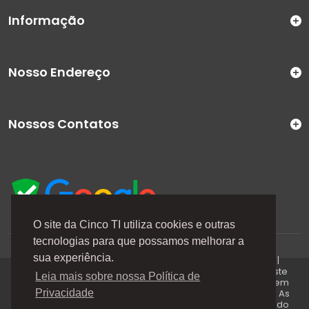
Informação
Nosso Endereço
Nossos Contatos
O site da Cinco TI utiliza cookies e outras
tecnologias para que possamos melhorar a
A Cinco TI (5TI) é uma marca registrada de CINCO TI
sua experiência.
COMERCIO E SERVICOS LTDA | CNPJ: 08.307.867/0001-04 |
Todos os direitos reservados. Os preços anunciados neste
Leia mais sobre nossa Política de
site ou via e-mails promocionais podem ser alterados sem
prévio aviso. A 5TI não é responsável por erros descritos. As
Privacidade
fotos contidas nessa página são meramente ilustrativas do