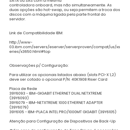
SATA ou SAS com a mesma
controladora onboard, mas não simultaneamente. As
duas opções são hot-swap, ou seja permitem a troca dos
discos com a máquina ligada pela parte frontal do
servidor.
Link de Compatibilidade IBM:
http://www-
03.ibm.com/servers/eserver/serverproven/compat/us/xs
eries/x3650.html#top
Observações p/ Configuração:
Para utilizar os opcionais listados abaixo (slots PCI-X 1,2)
deve ser cotado o opcional P/N: 40K1908 Riser Card
Placa de Rede
39Y6093 - IBM-GIGABIT ETHERNET DUAL NETXTREME
(39Y6093)
39Y6079 - IBM-NETXTREME 1000 ETHERNET ADAPTER
(39Y6079)
39Y6105 - IBM-PLACA INTEL PRO/1000MT GIGABIT (39Y6105)
Atenção para Configuração de Dispositivos de Back-Up