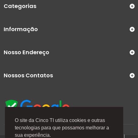
Categorias
Informação
Nosso Endereço
Nossos Contatos
O site da Cinco TI utiliza cookies e outras
tecnologias para que possamos melhorar a
A Cinco TI (5TI) é uma marca registrada de CINCO TI
sua experiência.
COMERCIO E SERVICOS LTDA | CNPJ: 08.307.867/0001-04 |