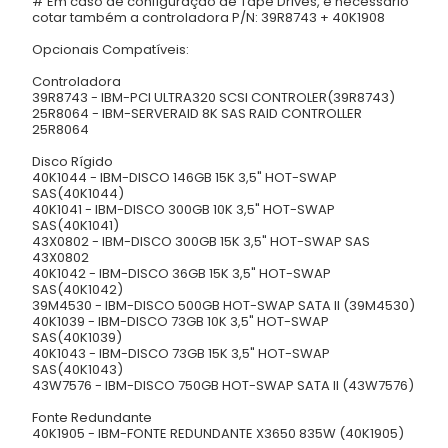
# Em caso de configuração de Tape Drives, é necessário
cotar também a controladora P/N: 39R8743 + 40K1908
Opcionais Compatíveis:
Controladora
39R8743 - IBM-PCI ULTRA320 SCSI CONTROLER(39R8743)
25R8064 - IBM-SERVERAID 8K SAS RAID CONTROLLER
25R8064
Disco Rígido
40K1044 - IBM-DISCO 146GB 15K 3,5" HOT-SWAP
SAS(40K1044)
40K1041 - IBM-DISCO 300GB 10K 3,5" HOT-SWAP
SAS(40K1041)
43X0802 - IBM-DISCO 300GB 15K 3,5" HOT-SWAP SAS
43X0802
40K1042 - IBM-DISCO 36GB 15K 3,5" HOT-SWAP
SAS(40K1042)
39M4530 - IBM-DISCO 500GB HOT-SWAP SATA II (39M4530)
40K1039 - IBM-DISCO 73GB 10K 3,5" HOT-SWAP
SAS(40K1039)
40K1043 - IBM-DISCO 73GB 15K 3,5" HOT-SWAP
SAS(40K1043)
43W7576 - IBM-DISCO 750GB HOT-SWAP SATA II (43W7576)
Fonte Redundante
40K1905 - IBM-FONTE REDUNDANTE X3650 835W (40K1905)