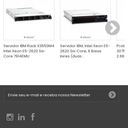
Servidor IBM Rack X3550M4
Servidor IBM, Intel Xeon E5-
Proli
Intel Xeon E5-2620 Six-
2620 Six-Core, 6 Baias
3075 
Core 7914EMU
livres (duas...
2.66GH