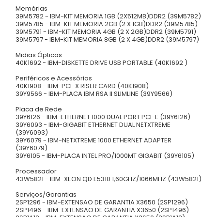
Memórias
39M5782 - IBM-KIT MEMORIA 1GB (2X512MB)DDR2 (39M5782)
39M5785 - IBM-KIT MEMORIA 2GB (2 X 1GB)DDR2 (39M5785)
39M5791 - IBM-KIT MEMORIA 4GB (2 X 2GB)DDR2 (39M5791)
39M5797 - IBM-KIT MEMORIA 8GB (2 X 4GB)DDR2 (39M5797)
Midias Ópticas
40K1692 - IBM-DISKETTE DRIVE USB PORTABLE (40K1692 )
Periféricos e Acessórios
40K1908 - IBM-PCI-X RISER CARD (40K1908)
39Y9566 - IBM-PLACA IBM RSA II SLIMLINE (39Y9566)
Placa de Rede
39Y6126 - IBM-ETHERNET 1000 DUAL PORT PCI-E (39Y6126)
39Y6093 - IBM-GIGABIT ETHERNET DUAL NETXTREME
(39Y6093)
39Y6079 - IBM-NETXTREME 1000 ETHERNET ADAPTER
(39Y6079)
39Y6105 - IBM-PLACA INTEL PRO/1000MT GIGABIT (39Y6105)
Processador
43W5821 - IBM-XEON QD E5310 1,60GHZ/1066MHZ (43W5821)
Serviços/Garantias
2SP1296 - IBM-EXTENSAO DE GARANTIA X3650 (2SP1296)
2SP1496 - IBM-EXTENSAO DE GARANTIA X3650 (2SP1496)