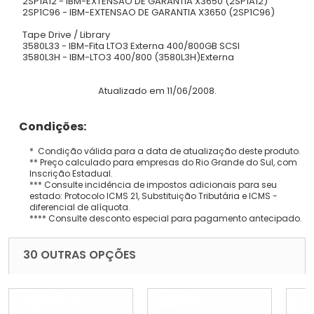
2SP1A12 - IBM-EXTENSAO DE GARANTIA X3650 (2SP1A12)
2SP1C96 - IBM-EXTENSAO DE GARANTIA X3650 (2SP1C96)
Tape Drive / Library
3580L33 - IBM-Fita LTO3 Externa 400/800GB SCSI
3580L3H - IBM-LTO3 400/800 (3580L3H)Externa
Atualizado em 11/06/2008.
Condições:
* Condição válida para a data de atualização deste produto.
** Preço calculado para empresas do Rio Grande do Sul, com
Inscrição Estadual.
*** Consulte incidência de impostos adicionais para seu
estado: Protocolo ICMS 21, Substituição Tributária e ICMS -
diferencial de alíquota.
**** Consulte desconto especial para pagamento antecipado.
30 OUTRAS OPÇÕES