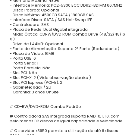
- Memória Máxima: 48GB
- Interface Memória: PC2-5300 ECC DDR2 FBDIMM 667MHz
- Disco Padrão: Opcional
- Disco Máximo: 4500GB SATA / 1800GB SAS
- Interface Disco: SATA / SAS Hot-Swap LFF
- Controladora: SAS
- Placa de Rede: Dual Gigabit integrada
- Mídia Óptica: CDRW/DVD ROM Combo Drive (48/32/48/16
X )
- Drive de 1.44MB: Opcional
- Fonte de Alimentação: Suporta 2ª Fonte (Redundante)
- Placa de Vídeo: 16MB
- Porta USB: 6
- Porta Serial: 1
- Porta Paralela: Não
- Slot PCI: Não
- Slot PCI-X: 2 ( Vide observação abaixo )
- Slot PCI Express (PCI-E): 2
- Gabinete: Rack / 2U
- Garantia: 3 anos OnSite
# CD-RW/DVD-ROM Combo:Padrão
# Controladora SAS Integrada suporta RAID-0, 1, 10, com
pelo menos 02 discos de igual capacidade e velocidade.
# O servidor x3650 permite a utilização de até 6 discos