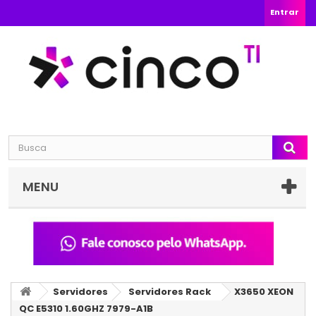
Entrar
MENU
Servidores
Servidores Rack
X3650 XEON
QC E5310 1.60GHZ 7979-A1B