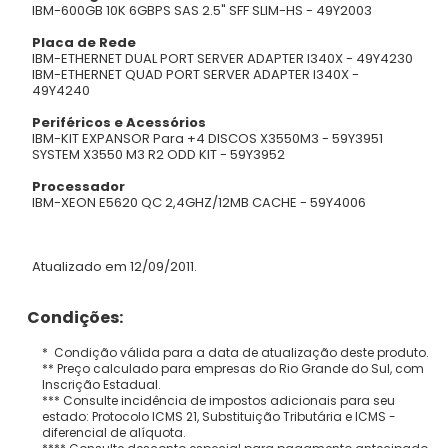
IBM-600GB 10K 6GBPS SAS 2.5" SFF SLIM-HS - 49Y2003
Placa de Rede
IBM-ETHERNET DUAL PORT SERVER ADAPTER I340X - 49Y4230
IBM-ETHERNET QUAD PORT SERVER ADAPTER I340X -
49Y4240
Periféricos e Acessórios
IBM-KIT EXPANSOR Para +4 DISCOS X3550M3 - 59Y3951
SYSTEM X3550 M3 R2 ODD KIT - 59Y3952
Processador
IBM-XEON E5620 QC 2,4GHZ/12MB CACHE - 59Y4006
Atualizado em 12/09/2011.
Condições:
* Condição válida para a data de atualização deste produto.
** Preço calculado para empresas do Rio Grande do Sul, com
Inscrição Estadual.
*** Consulte incidência de impostos adicionais para seu
estado: Protocolo ICMS 21, Substituição Tributária e ICMS -
diferencial de alíquota.