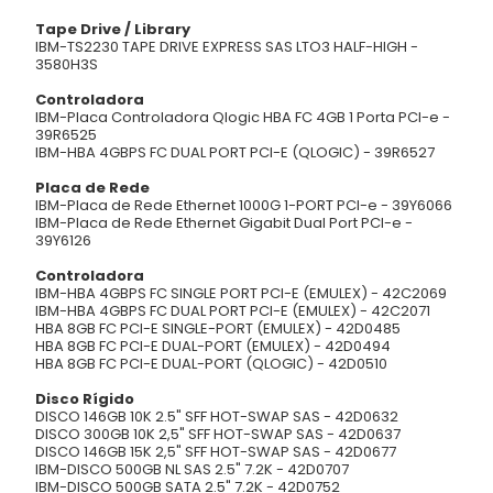
Tape
Drive / Library
IBM-TS2230 TAPE DRIVE EXPRESS SAS LTO3 HALF-HIGH -
3580H3S
Controladora
IBM-Placa Controladora Qlogic HBA FC 4GB 1 Porta PCI-e -
39R6525
IBM-HBA 4GBPS FC DUAL PORT PCI-E (QLOGIC) - 39R6527
Placa de Rede
IBM-Placa de Rede Ethernet 1000G 1-PORT PCI-e - 39Y6066
IBM-Placa de Rede Ethernet Gigabit Dual Port PCI-e -
39Y6126
Controladora
IBM-HBA 4GBPS FC SINGLE PORT PCI-E (EMULEX) - 42C2069
IBM-HBA 4GBPS FC DUAL PORT PCI-E (EMULEX) - 42C2071
HBA 8GB FC PCI-E SINGLE-PORT (EMULEX) - 42D0485
HBA 8GB FC PCI-E DUAL-PORT (EMULEX) - 42D0494
HBA 8GB FC PCI-E DUAL-PORT (QLOGIC) - 42D0510
Disco Rígido
DISCO 146GB 10K 2.5" SFF HOT-SWAP SAS - 42D0632
DISCO 300GB 10K 2,5" SFF HOT-SWAP SAS - 42D0637
DISCO 146GB 15K 2,5" SFF HOT-SWAP SAS - 42D0677
IBM-DISCO 500GB NL SAS 2.5" 7.2K - 42D0707
IBM-DISCO 500GB SATA 2.5" 7.2K - 42D0752