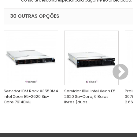
**** Consulte desconto especial para pagamento antecipado.
30 OUTRAS OPÇÕES
Servidor IBM Rack X3550M4
Servidor IBM, Intel Xeon E5-
Proli
Intel Xeon E5-2620 Six-
2620 Six-Core, 6 Baias
3075 
Core 7914EMU
livres (duas...
2.66GH