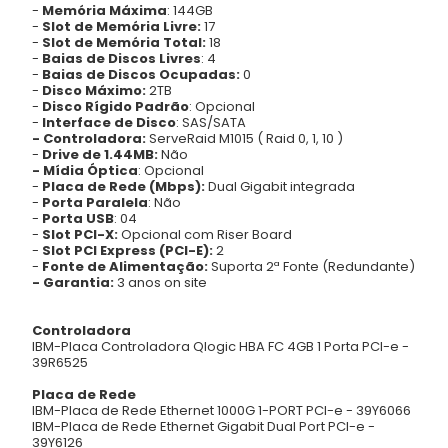
-
Memória Máxima
: 144GB
-
Slot de Memória Livre:
17
-
Slot de Memória Total:
18
-
Baias de Discos Livres
: 4
-
Baias de Discos Ocupadas:
0
-
Disco Máximo:
2TB
-
Disco Rígido Padrão
: Opcional
-
Interface de Disco
: SAS/SATA
- Controladora:
ServeRaid M1015 ( Raid 0, 1, 10 )
-
Drive de 1.44MB:
Não
- Mídia Óptica
: Opcional
-
Placa de Rede (Mbps):
Dual Gigabit integrada
-
Porta Paralela
: Não
-
Porta USB
: 04
-
Slot PCI-X:
Opcional com Riser Board
-
Slot PCI Express (PCI-E):
2
-
Fonte de Alimentação:
Suporta 2ª Fonte (Redundante)
- Garantia:
3 anos on site
Controladora
IBM-Placa Controladora Qlogic HBA FC 4GB 1 Porta PCI-e -
39R6525
Placa de Rede
IBM-Placa de Rede Ethernet 1000G 1-PORT PCI-e - 39Y6066
IBM-Placa de Rede Ethernet Gigabit Dual Port PCI-e -
39Y6126