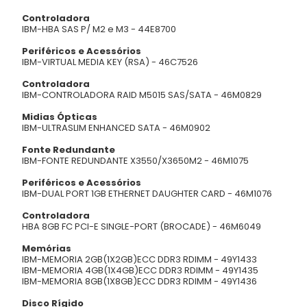
Controladora
IBM-HBA SAS P/ M2 e M3 - 44E8700
Periféricos e Acessórios
IBM-VIRTUAL MEDIA KEY (RSA) - 46C7526
Controladora
IBM-CONTROLADORA RAID M5015 SAS/SATA - 46M0829
Midias Ópticas
IBM-ULTRASLIM ENHANCED SATA - 46M0902
Fonte Redundante
IBM-FONTE REDUNDANTE X3550/X3650M2 - 46M1075
Periféricos e Acessórios
IBM-DUAL PORT 1GB ETHERNET DAUGHTER CARD - 46M1076
Controladora
HBA 8GB FC PCI-E SINGLE-PORT (BROCADE) - 46M6049
Memórias
IBM-MEMORIA 2GB(1X2GB)ECC DDR3 RDIMM - 49Y1433
IBM-MEMORIA 4GB(1X4GB)ECC DDR3 RDIMM - 49Y1435
IBM-MEMORIA 8GB(1X8GB)ECC DDR3 RDIMM - 49Y1436
Disco Rígido