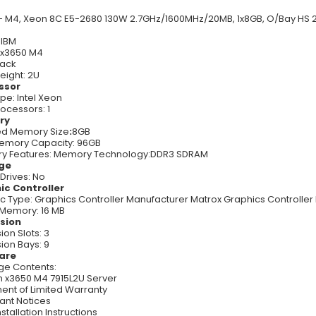
- M4, Xeon 8C E5-2680 130W 2.7GHz/1600MHz/20MB, 1x8GB, O/Bay HS 2.
 IBM
:x3650 M4
Rack
eight: 2U
ssor
pe: Intel Xeon
ocessors: 1
ry
led Memory Size
:
8GB
emory Capacity: 96GB
y Features: Memory Technology:DDR3 SDRAM
ge
Drives: No
ic Controller
c Type: Graphics Controller Manufacturer Matrox Graphics Controlle
Memory: 16 MB
sion
ion Slots: 3
ion Bays: 9
are
e Contents:
 x3650 M4 7915L2U Server
ent of Limited Warranty
ant Notices
stallation Instructions