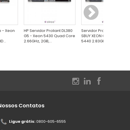
p - Xeon
HP Servidor Proliant DL380
Servidor Proliant DL380 G
G5 - Xeon 5430 Quad Core
SBUY XEON Quad Core
D...
2.66GHz, 2GB,...
5440 2.83GHz...
Nossos Contatos
Ligue grátis:
0800-605-6555