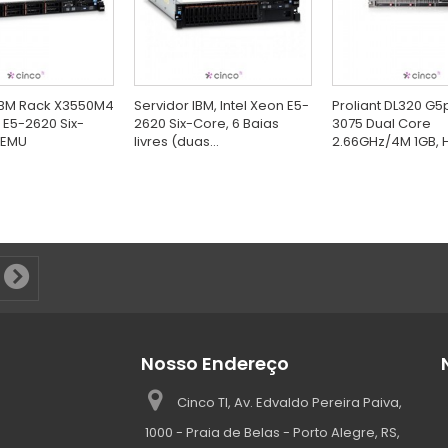
 IBM Rack X3550M4
Servidor IBM, Intel Xeon E5-
Proliant DL320 G5
n E5-2620 Six-
2620 Six-Core, 6 Baias
3075 Dual Core
4EMU
livres (duas...
2.66GHz/4M 1GB, H
Nosso Endereço
Cinco TI, Av. Edvaldo Pereira Paiva,
1000 - Praia de Belas - Porto Alegre, RS,