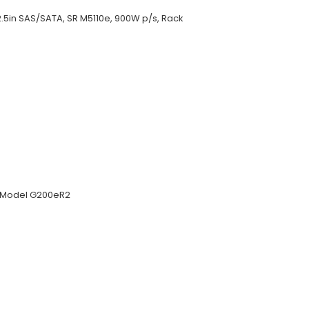
5in SAS/SATA, SR M5110e, 900W p/s, Rack
r Model G200eR2