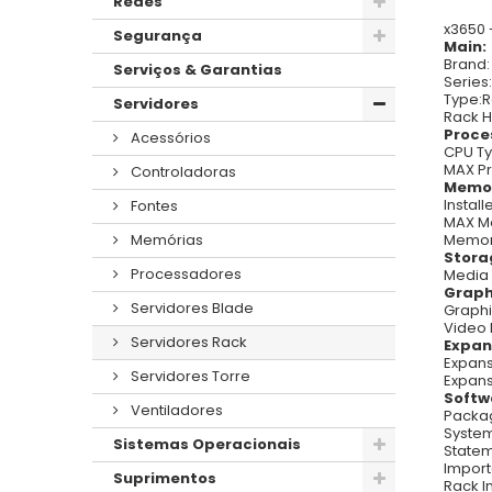
Redes
x3650 
Segurança
Main:
Brand:
Serviços & Garantias
Series
Type:
Servidores
Rack H
Proce
Acessórios
CPU Ty
MAX Pr
Controladoras
Memo
Instal
Fontes
MAX M
Memor
Memórias
Stora
Processadores
Media 
Graph
Servidores Blade
Graphi
Video 
Servidores Rack
Expan
Expans
Servidores Torre
Expans
Softw
Ventiladores
Packag
System
Sistemas Operacionais
Statem
Import
Suprimentos
Rack In