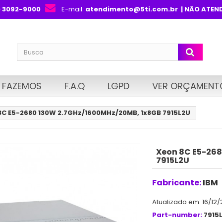
) 3092-9000
E-mail:
atendimento@5ti.com.br
| NÃO ATEN
 FAZEMOS
F.A.Q
LGPD
VER ORÇAMENT
8C E5-2680 130W 2.7GHz/1600MHz/20MB, 1x8GB 7915L2U
Xeon 8C E5-268
7915L2U
Fabricante:
IBM
Atualizado em: 16/12/
Part-number:
7915