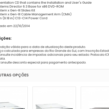
ntation CD that contains the Installation and User's Guide
stems Director 6.3 Base for x86 DVD-ROM
tem x Gen-III Slides Kit
stem x Gen-III Cable Management Arm (CMA)
8 m (9.18 in) C13-C14 Power Cord
zado em 22/10/2014
ções:
dição válida para a data de atualização deste produto.
eço calculado para empresas do Rio Grande do Sul, com Inscrição Estad
onsulte incidência de impostos adicionais para seu estado: Protocolo ICMS
ota.
Consulte desconto especial para pagamento antecipado.
UTRAS OPÇÕES