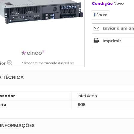
Condição
Novo
Share
Enviar a um a
Imprimir
ior
* Imagem meramente ilustrativa
A TÉCNICA
ssador
Intel Xeon
ria
8GB
 INFORMAÇÕES