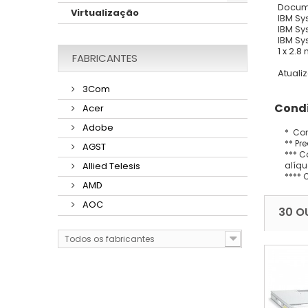
Docume
Virtualização
IBM Sy
IBM Sys
IBM Sy
1 x 2.
FABRICANTES
Atuali
3Com
Condi
Acer
Adobe
* Con
** Pr
AGST
*** C
alíqu
Allied Telesis
**** 
AMD
AOC
30 O
Todos os fabricantes