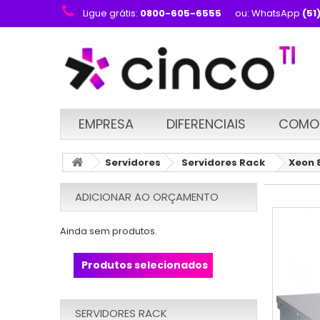
Ligue grátis:
0800-605-6555
ou: WhatsApp
(51
EMPRESA
DIFERENCIAIS
COMO
Servidores
Servidores Rack
Xeon 
ADICIONAR AO ORÇAMENTO
Ainda sem produtos.
Produtos selecionados
SERVIDORES RACK