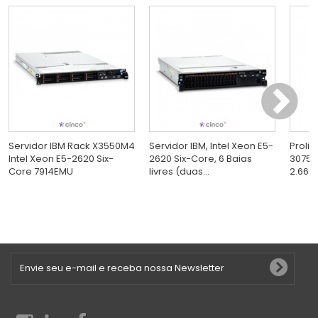
Servidor IBM Rack X3550M4
Servidor IBM, Intel Xeon E5-
Proli
Intel Xeon E5-2620 Six-
2620 Six-Core, 6 Baias
3075 
Core 7914EMU
livres (duas...
2.66GH