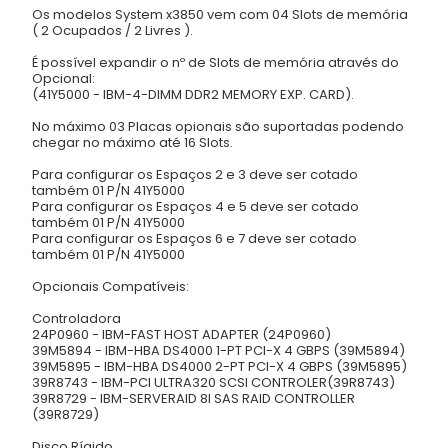
Os modelos System x3850 vem com 04 Slots de memória
( 2 Ocupados / 2 Livres ).
É possível expandir o nº de Slots de memória através do
Opcional:
(41Y5000 - IBM-4-DIMM DDR2 MEMORY EXP. CARD).
No máximo 03 Placas opionais são suportadas podendo
chegar no máximo até 16 Slots.
Para configurar os Espaços 2 e 3 deve ser cotado
também 01 P/N 41Y5000
Para configurar os Espaços 4 e 5 deve ser cotado
também 01 P/N 41Y5000
Para configurar os Espaços 6 e 7 deve ser cotado
também 01 P/N 41Y5000
Opcionais Compatíveis:
Controladora
24P0960 - IBM-FAST HOST ADAPTER (24P0960)
39M5894 - IBM-HBA DS4000 1-PT PCI-X 4 GBPS (39M5894)
39M5895 - IBM-HBA DS4000 2-PT PCI-X 4 GBPS (39M5895)
39R8743 - IBM-PCI ULTRA320 SCSI CONTROLER(39R8743)
39R8729 - IBM-SERVERAID 8I SAS RAID CONTROLLER
(39R8729)
Disco Rígido