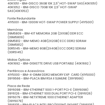
40K1051 - IBM-DISCO 36GB 10K 2,5" HOT-SWAP SAS(40K1051)
40K1052 - IBM-DISCO 73GB 10K 2,5" HOT-SWAP
SAS(40K1052)
Fonte Redundante
41Y5001 - IBM-1300W HOT-SWAP POWER SUPPLY (41Y5001)
Memórias
39M5809 - IBM-KIT MEMORIA 2GB (2X1GB) DDR ECC
(39M5809)
39M5812 - IBM-MEMO 4GB(2X2GB) ECC DDR2 SDRAM
(39M5812)
30R5145 - IBM-MEMO 8GB(2X4GB) ECC DDR2 SDRAM
(30R5145)
Midias Ópticas
40K1692 - IBM-DISKETTE DRIVE USB PORTABLE (40K1692 )
Periféricos e Acessórios
41Y5000 - IBM-4-DIMM DDR2 MEMORY EXP. CARD (41Y5000)
39Y9566 - IBM-PLACA IBM RSA II SLIMLINE (39Y9566)
Placa de Rede
39Y6098 - IBM-ETHERNET 1000 1-PORT PCI-E (39Y6098)
39Y6126 - IBM-ETHERNET 1000 DUAL PORT PCI-E (39Y6126)
39Y6079 - IBM-NETXTREME 1000 ETHERNET ADAPTER
(39Y6079)
39Y6105 - IBM-PLACA INTEL PRO/1000MT GIGABIT (39Y6105)