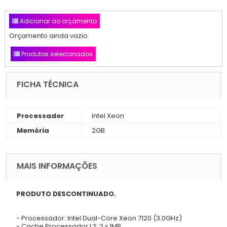
Adicionar ao orçamento
Orçamento ainda vazio
Produtos selecionados
FICHA TÉCNICA
Processador
Intel Xeon
Memória
2GB
MAIS INFORMAÇÕES
PRODUTO DESCONTINUADO.
- Processador: Intel Dual-Core Xeon 7120 (3.0GHz)
- Cache Processador L2: 2 x 1MB