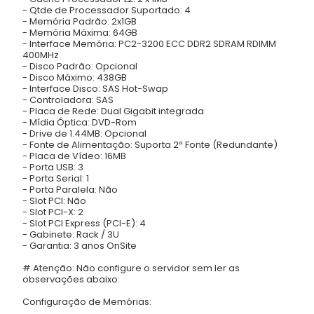
- Qtde de Processador Suportado: 4
- Memória Padrão: 2x1GB
- Memória Máxima: 64GB
- Interface Memória: PC2-3200 ECC DDR2 SDRAM RDIMM
400MHz
- Disco Padrão: Opcional
- Disco Máximo: 438GB
- Interface Disco: SAS Hot-Swap
- Controladora: SAS
- Placa de Rede: Dual Gigabit integrada
- Mídia Óptica: DVD-Rom
- Drive de 1.44MB: Opcional
- Fonte de Alimentação: Suporta 2ª Fonte (Redundante)
- Placa de Vídeo: 16MB
- Porta USB: 3
- Porta Serial: 1
- Porta Paralela: Não
- Slot PCI: Não
- Slot PCI-X: 2
- Slot PCI Express (PCI-E): 4
- Gabinete: Rack / 3U
- Garantia: 3 anos OnSite
# Atenção: Não configure o servidor sem ler as
observações abaixo:
Configuração de Memórias: