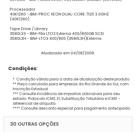
Processador
40K1260 - IBM-PROC XEON DUAL-CORE 7120 3.0GHZ
(40K1260)
Tape Drive / Library
3580L33 - IBM-Fita LTO3 Externa 400/800GB SCSI
3580L3H - IBM-LTO3 400/800 (3580L3H)Externa
Atualizado em 04/08/2009.
Condições:
* Condição válida para a data de atualização deste produto.
** Preço calculado para empresas do Rio Grande do Sul, com
Inscrição Estadual.
*** Consulte incidência de impostos adicionais para seu
estado: Protocolo ICMS 21, Substituição Tributária e ICMS -
diferencial de alíquota.
**** Consulte desconto especial para pagamento antecipado.
30 OUTRAS OPÇÕES