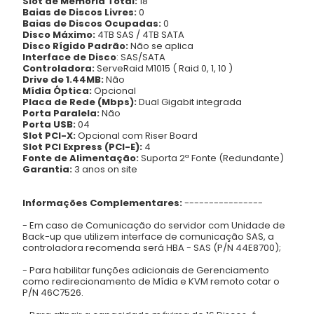
Slot de Memória Total:
18
Baias de Discos Livres:
0
Baias de Discos Ocupadas:
0
Disco Máximo:
4TB SAS / 4TB SATA
Disco Rígido Padrão:
Não se aplica
Interface de Disco
: SAS/SATA
Controladora:
ServeRaid M1015 ( Raid 0, 1, 10 )
Drive de 1.44MB:
Não
Mídia Óptica:
Opcional
Placa de Rede (Mbps):
Dual Gigabit integrada
Porta Paralela:
Não
Porta USB:
04
Slot PCI-X:
Opcional com Riser Board
Slot PCI Express (PCI-E):
4
Fonte de Alimentação:
Suporta 2ª Fonte (Redundante)
Garantia:
3 anos on site
Informações Complementares:
----------------
- Em caso de Comunicação do servidor com Unidade de
Back-up que utilizem interface de comunicação SAS, a
controladora recomenda será HBA - SAS (P/N 44E8700);
- Para habilitar funções adicionais de Gerenciamento
como redirecionamento de Mídia e KVM remoto cotar o
P/N 46C7526.