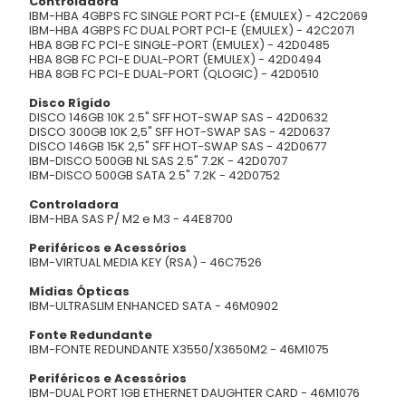
Controladora
IBM-HBA 4GBPS FC SINGLE PORT PCI-E (EMULEX) - 42C2069
IBM-HBA 4GBPS FC DUAL PORT PCI-E (EMULEX) - 42C2071
HBA 8GB FC PCI-E SINGLE-PORT (EMULEX) - 42D0485
HBA 8GB FC PCI-E DUAL-PORT (EMULEX) - 42D0494
HBA 8GB FC PCI-E DUAL-PORT (QLOGIC) - 42D0510
Disco Rígido
DISCO 146GB 10K 2.5" SFF HOT-SWAP SAS - 42D0632
DISCO 300GB 10K 2,5" SFF HOT-SWAP SAS - 42D0637
DISCO 146GB 15K 2,5" SFF HOT-SWAP SAS - 42D0677
IBM-DISCO 500GB NL SAS 2.5" 7.2K - 42D0707
IBM-DISCO 500GB SATA 2.5" 7.2K - 42D0752
Controladora
IBM-HBA SAS P/ M2 e M3 - 44E8700
Periféricos e Acessórios
IBM-VIRTUAL MEDIA KEY (RSA) - 46C7526
Mídias Ópticas
IBM-ULTRASLIM ENHANCED SATA - 46M0902
Fonte Redundante
IBM-FONTE REDUNDANTE X3550/X3650M2 - 46M1075
Periféricos e Acessórios
IBM-DUAL PORT 1GB ETHERNET DAUGHTER CARD - 46M1076