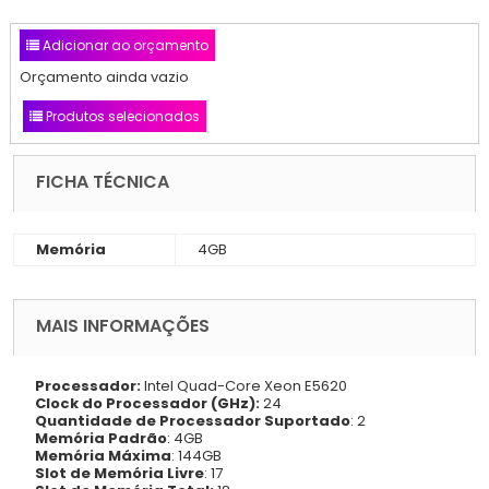
Adicionar ao orçamento
Orçamento ainda vazio
Produtos selecionados
FICHA TÉCNICA
Memória
4GB
MAIS INFORMAÇÕES
Processador:
Intel Quad-Core Xeon E5620
Clock do Processador (GHz):
24
Quantidade de Processador Suportado
: 2
Memória Padrão
: 4GB
Memória Máxima
: 144GB
Slot de Memória Livre
: 17