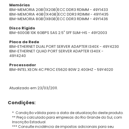
Memórias
IBM-MEMORIA 2GB(1X2GB)ECC DDR3 RDIMM - 49Y1433
IBM-MEMORIA 4GB(1X4GB)ECC DDR3 RDIMM - 49Y1435
IBM-MEMORIA 8GB(1X8GB)ECC DDR3 RDIMM - 49Y1436
Disco Rígido
IBM-600GB 10K 6GBPS SAS 2.5" SFF SLIM-HS - 49Y2003
Placa de Rede
IBM-ETHERNET DUAL PORT SERVER ADAPTER I340X - 49Y4230
IBM-ETHERNET QUAD PORT SERVER ADAPTER I340X -
49Y4240
Processador
IBM-INTEL XEON 4C PROC E5620 80W 2.40GHZ - 59Y4020
Atualizado em 23/03/2011.
Condições:
* Condição válida para a data de atualização deste produto.
** Preço calculado para empresas do Rio Grande do Sul, com
Inscrição Estadual.
*** Consulte incidência de impostos adicionais para seu