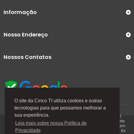
Informação
Nosso Endereço
Nossos Contatos
O site da Cinco TI utiliza cookies e outras
tecnologias para que possamos melhorar a
A Cinco TI (5TI) é uma marca registrada de CINCO TI
sua experiência.
COMERCIO E SERVICOS LTDA | CNPJ: 08.307.867/0001-04 |
Todos os direitos reservados. Os preços anunciados neste
Leia mais sobre nossa Política de
site ou via e-mails promocionais podem ser alterados sem
prévio aviso. A 5TI não é responsável por erros descritos. As
Privacidade