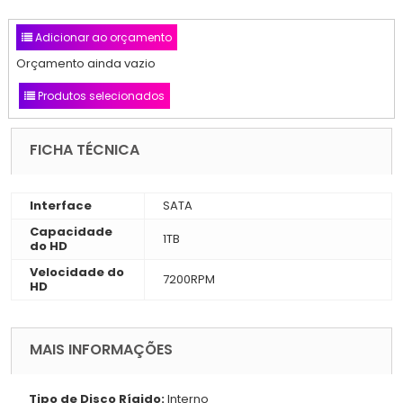
Adicionar ao orçamento
Orçamento ainda vazio
Produtos selecionados
FICHA TÉCNICA
Interface
SATA
Capacidade
1TB
do HD
Velocidade do
7200RPM
HD
MAIS INFORMAÇÕES
Tipo de Disco Rígido:
Interno