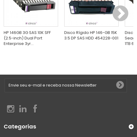
HP 146GB 3G SAS 10K SFF
Disco Rígido HP 146-GB 15K
Disco 
(2.5-inch) Dual Port
3.5 DP SAS HDD 454228-001
Seaga
Enterprise 3yr...
1TB 6
Categorias