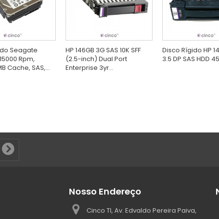
ido Seagate
HP 146GB 3G SAS 10K SFF
Disco Rígido HP 1
15000 Rpm,
(2.5-inch) Dual Port
3.5 DP SAS HDD 4
B Cache, SAS,...
Enterprise 3yr...
Nosso Endereço
Cinco TI, Av. Edvaldo Pereira Paiva,