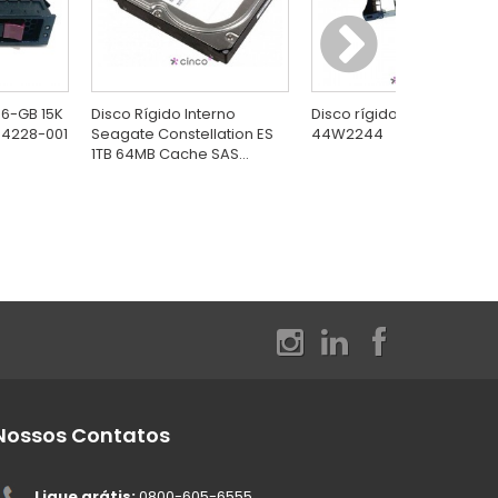
46-GB 15K
Disco Rígido Interno
Disco rígido IBM GB Intern
54228-001
Seagate Constellation ES
44W2244
1TB 64MB Cache SAS...
Nossos Contatos
Ligue grátis:
0800-605-6555