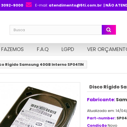
) 3092-9000
E-mail:
atendimento@5ti.com.br
| NÃO ATEN
 FAZEMOS
F.A.Q
LGPD
VER ORÇAMENT
co Rígido Samsung 40GB Interno SP0411N
Disco Rígido S
Fabricante:
Sam
Atualizado em: 14/04
Part-number:
SP04
Condição
Novo