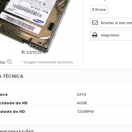
Share
Enviar a um a
Imprimir
ior
* Imagem meramente ilustrativa
A TÉCNICA
face
SATA
idade do HD
40GB
idade do HD
7200RPM