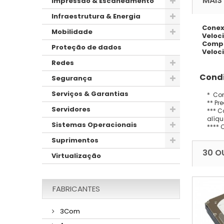
MAIS
Impressão & Escaneamento
Infraestrutura & Energia
Conex
Mobilidade
Veloc
Compa
Proteção de dados
Veloc
Redes
Condi
Segurança
Serviços & Garantias
* Con
** Pr
Servidores
*** C
alíqu
Sistemas Operacionais
**** 
Suprimentos
30 O
Virtualização
FABRICANTES
3Com