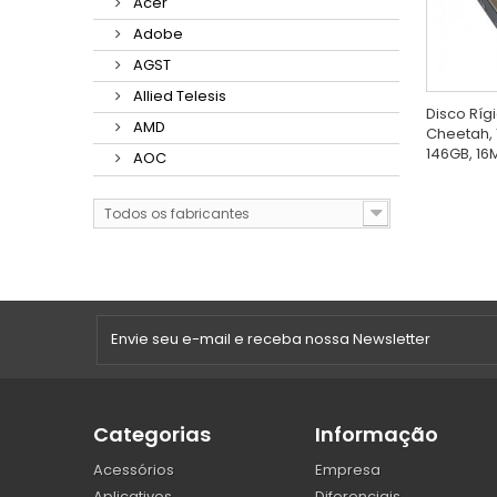
Acer
Adobe
AGST
Allied Telesis
Disco Ríg
AMD
Cheetah, 
146GB, 16M
AOC
Todos os fabricantes
Categorias
Informação
Acessórios
Empresa
Aplicativos
Diferenciais