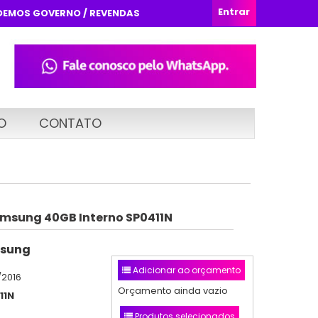
Entrar
DEMOS GOVERNO / REVENDAS
O
CONTATO
amsung 40GB Interno SP0411N
sung
Adicionar ao orçamento
/2016
Orçamento ainda vazio
11N
Produtos selecionados