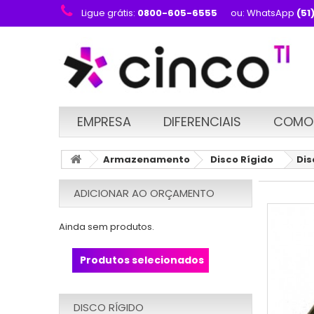
Ligue grátis:
0800-605-6555
ou: WhatsApp
(51
EMPRESA
DIFERENCIAIS
COMO
Armazenamento
Disco Rígido
Dis
ADICIONAR AO ORÇAMENTO
Ainda sem produtos.
Produtos selecionados
DISCO RÍGIDO