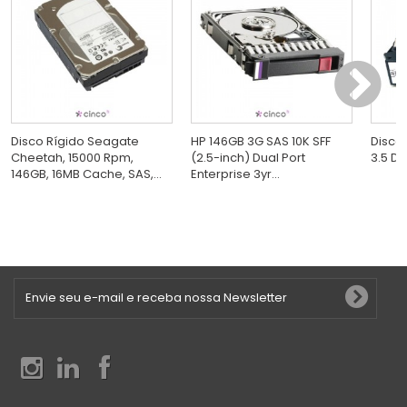
Disco Rígido Seagate
HP 146GB 3G SAS 10K SFF
Disco 
Cheetah, 15000 Rpm,
(2.5-inch) Dual Port
3.5 D
146GB, 16MB Cache, SAS,...
Enterprise 3yr...