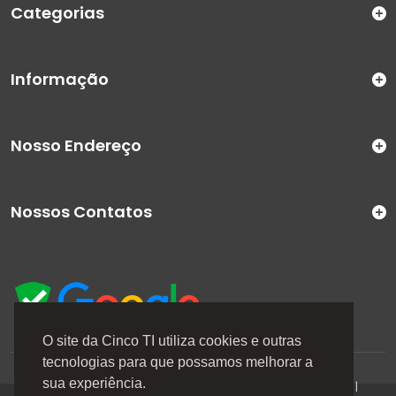
Categorias
Informação
Nosso Endereço
Nossos Contatos
O site da Cinco TI utiliza cookies e outras
tecnologias para que possamos melhorar a
A Cinco TI (5TI) é uma marca registrada de CINCO TI
sua experiência.
COMERCIO E SERVICOS LTDA | CNPJ: 08.307.867/0001-04 |