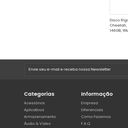
Disco Ríg
Cheetah, 
146GB, 16M
Categorias
Informação
Acessórios
Empresa
Aplicativos
Diferenciais
Armazenamento
Como Fazemos
Áudio & Vídeo
F.A.Q