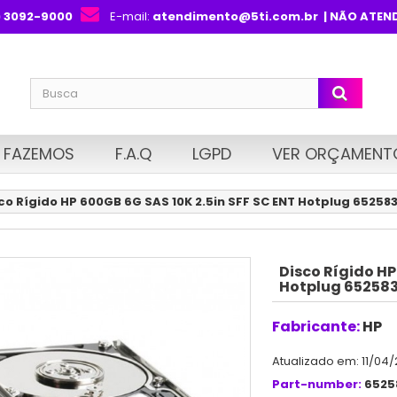
) 3092-9000
E-mail:
atendimento@5ti.com.br
| NÃO ATEN
 FAZEMOS
F.A.Q
LGPD
VER ORÇAMENT
co Rígido HP 600GB 6G SAS 10K 2.5in SFF SC ENT Hotplug 65258
Disco Rígido HP
Hotplug 652583
Fabricante:
HP
Atualizado em: 11/04/
Part-number:
6525