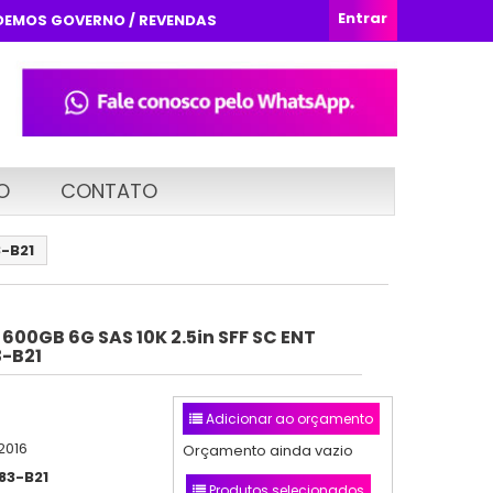
Entrar
DEMOS GOVERNO / REVENDAS
O
CONTATO
3-B21
 600GB 6G SAS 10K 2.5in SFF SC ENT
-B21
Adicionar ao orçamento
2016
Orçamento ainda vazio
83-B21
Produtos selecionados