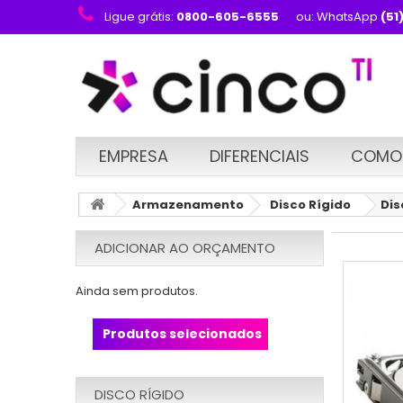
Ligue grátis:
0800-605-6555
ou: WhatsApp
(51
EMPRESA
DIFERENCIAIS
COMO
Armazenamento
Disco Rígido
Dis
ADICIONAR AO ORÇAMENTO
Ainda sem produtos.
Produtos selecionados
DISCO RÍGIDO