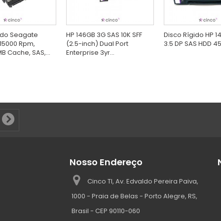
ido Seagate
HP 146GB 3G SAS 10K SFF
Disco Rígido HP 1
15000 Rpm,
(2.5-inch) Dual Port
3.5 DP SAS HDD 4
B Cache, SAS,...
Enterprise 3yr...
Nosso Endereço
Cinco TI, Av. Edvaldo Pereira Paiva,
1000 - Praia de Belas - Porto Alegre, RS,
Brasil - CEP 90110-060