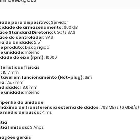
 INFORMAÇÕES
ado para dispositivo:
Servidor
idade de armazenamento:
600 GB
face Standard Diretório:
6Gb/s SAS
face do controlador:
SAS
ra da Unidade:
2.5"
de produto:
Disco rígido
de unidade:
Interno
idade do eixo (rpm):
10000
terísticas físicas
:
15,7 mm
tável em funcionamento (Hot-plug):
Sim
ra:
75,7 mm
ndidade:
118,6 mm
de unidade:
Interno
penho da unidade
máxima de transferência externa de dados:
768 MB/s (6 Gbit/s)
 médio de busca:
4 ms
tia
tia limitada:
3 Anos
mações gerais