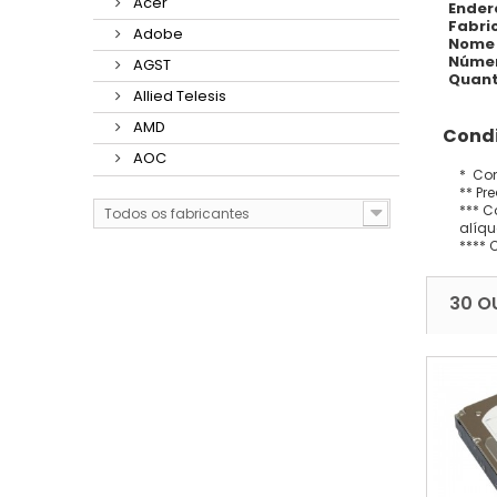
Acer
Ender
Fabri
Adobe
Nome 
Númer
AGST
Quant
Allied Telesis
AMD
Condi
AOC
* Con
** Pr
*** C
Todos os fabricantes
alíqu
**** 
30 O