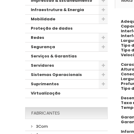
MAIS
Impressão & Escaneamento
Infraestrutura & Energia
Mobilidade
Adequ
Capac
Proteção de dados
Inter
Inter
Redes
Largu
Tipo 
Segurança
Tipo 
Veloc
Serviços & Garantias
Carac
Servidores
Altura
Conec
Sistemas Operacionais
Largu
Profu
Suprimentos
Tipo 
Virtualização
Desem
Taxa 
Tempo
FABRICANTES
Garan
Garan
3Com
Infor