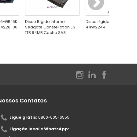
46-GB 15K
Disco Rígido Interno
Disco rígido IBM GB Intern
54228-001
Seagate Constellation ES
44W2244
1TB 64MB Cache SAS...
Nossos Contatos
Ligue grátis:
0800-605-6555
Ligação local e WhatsApp: