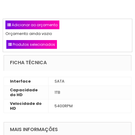
Adicionar ao orçamento
Orçamento ainda vazio
Produtos selecionados
FICHA TÉCNICA
Interface
SATA
Capacidade
1TB
do HD
Velocidade do
5400RPM
HD
MAIS INFORMAÇÕES