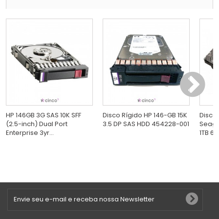
HP 146GB 3G SAS 10K SFF
Disco Rígido HP 146-GB 15K
Disco 
(2.5-inch) Dual Port
3.5 DP SAS HDD 454228-001
Seaga
Enterprise 3yr...
1TB 6