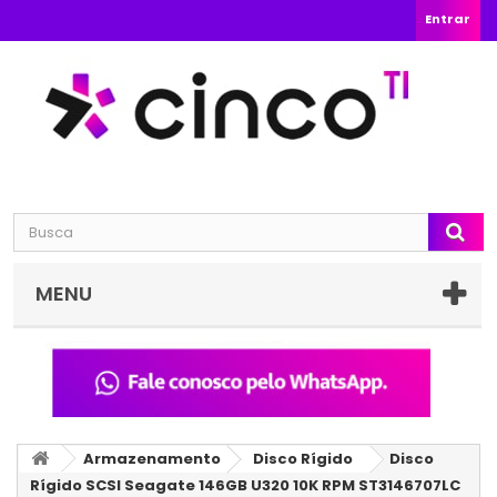
Entrar
MENU
Armazenamento
Disco Rígido
Disco
Rígido SCSI Seagate 146GB U320 10K RPM ST3146707LC