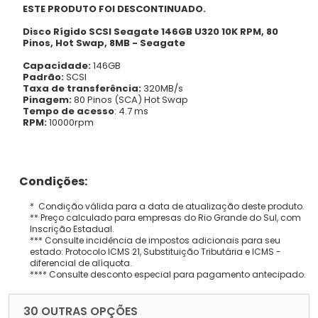
ESTE PRODUTO FOI DESCONTINUADO.
Disco Rígido SCSI Seagate 146GB U320 10K RPM, 80
Pinos, Hot Swap, 8MB - Seagate
Capacidade:
146GB
Padrão:
SCSI
Taxa de transferência:
320MB/s
Pinagem:
80 Pinos (SCA) Hot Swap
Tempo de acesso
: 4.7 ms
RPM:
10000rpm
Condições:
* Condição válida para a data de atualização deste produto.
** Preço calculado para empresas do Rio Grande do Sul, com
Inscrição Estadual.
*** Consulte incidência de impostos adicionais para seu
estado: Protocolo ICMS 21, Substituição Tributária e ICMS -
diferencial de alíquota.
**** Consulte desconto especial para pagamento antecipado.
30 OUTRAS OPÇÕES